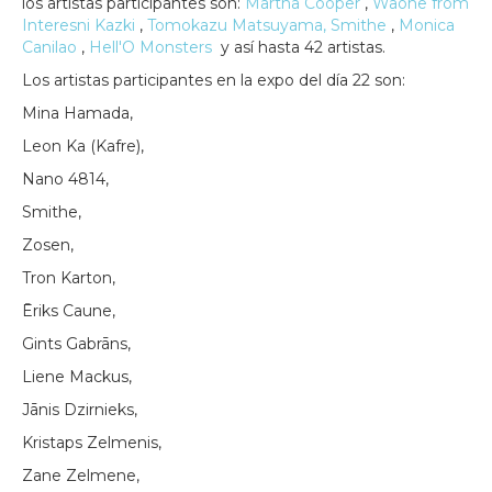
los artistas participantes son:
Martha Cooper
,
Waone from
Interesni Kazki
,
Tomokazu Matsuyama,
Smithe
,
Monica
Canilao
,
Hell'O Monsters
y así hasta 42 artistas.
Los artistas participantes en la expo del día 22 son:
Mina Hamada,
Leon Ka (Kafre),
Nano 4814,
Smithe,
Zosen,
Tron Karton,
Ēriks Caune,
Gints Gabrāns,
Liene Mackus,
Jānis Dzirnieks,
Kristaps Zelmenis,
Zane Zelmene,