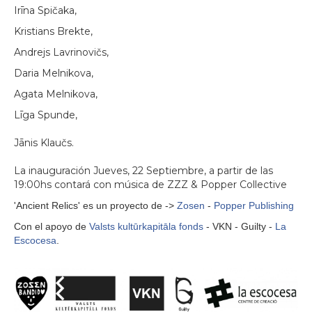
Irīna Spičaka,
Kristians Brekte,
Andrejs Lavrinovičs,
Daria Melnikova,
Agata Melnikova,
Līga Spunde,
Jānis Klaučs.
La inauguración Jueves, 22 Septiembre, a partir de las
19:00hs contará con música de ZZZ & Popper Collective
'Ancient Relics' es un proyecto de ->
Zosen
-
Popper Publishing
Con el apoyo de
Valsts kultūrkapitāla fonds
- VKN - Guilty -
La
Escocesa
.