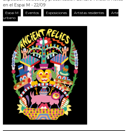
en el Espai M - 22/09
Espai M
Eventos
Exposiciones
Artistas residentes
Arte
urbano