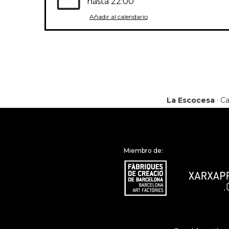
hasta
22:00
Añadir al calendario
La Escocesa
· Ca
Miembro de: