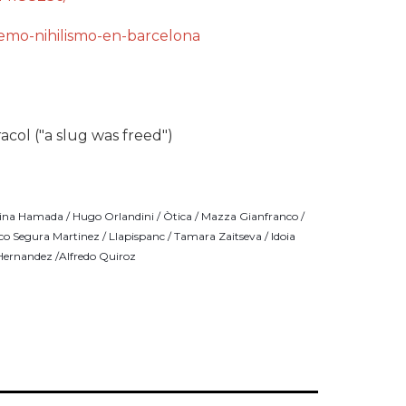
emo-nihilismo-en-barcelona
racol ("a slug was freed")
ina Hamada
 / 
Hugo Orlandini
 / 
Òtica
 / 
Mazza Gianfranco
 / 
co Segura Martinez
 / Llapispanc / 
Tamara Zaitseva
 / 
Idoia 
Hernandez /Alfredo Quiroz 