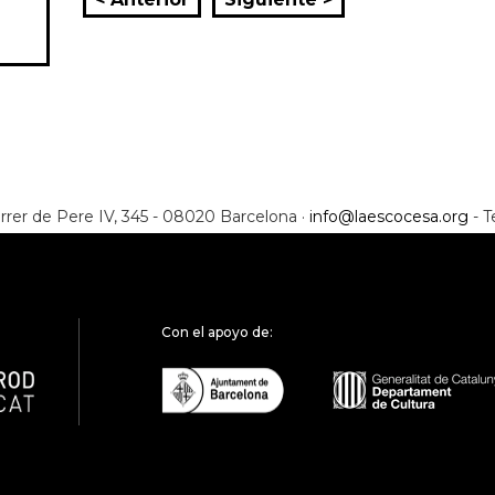
rrer de Pere IV, 345 - 08020 Barcelona ·
info@laescocesa.org
- T
Con el apoyo de: