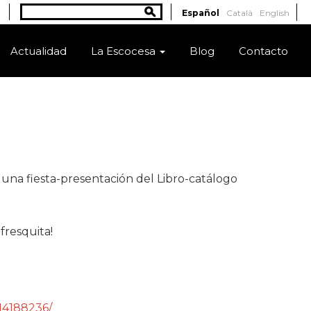
Buscar
Español
Català
English
Formulario de búsqueda
Actualidad
La Escocesa
Blog
Contacto
 una fiesta-presentación del Libro-catálogo
 fresquita!
14188236/