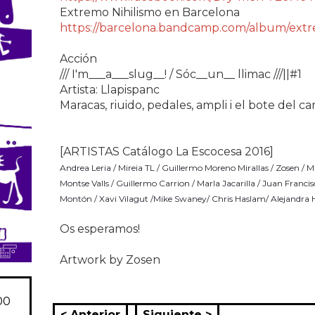
Extremo Nihilismo en Barcelona
https://barcelona.bandcamp.com/album/extr
Acción
/// I'm___a___slug__! / Sóc__un__ llimac ///||#1
Artista: Llapispanc
Maracas, riuido, pedales, ampli i el bote del ca
[ARTISTAS Catálogo La Escocesa 2016]
Andrea Leria
 / 
Mireia TL
 / 
Guillermo Moreno Mirallas
 / 
Zosen
 / 
M
Montse Valls
 / 
Guillermo Carrion
 / 
Marla Jacarilla
 / 
Juan Francis
Montón
 / 
Xavi Vilagut
 /Mike Swaney/ Chris Haslam/ Alejandra 
Os esperamos!
Artwork by Zosen
00
< Anterior
Siguiente >