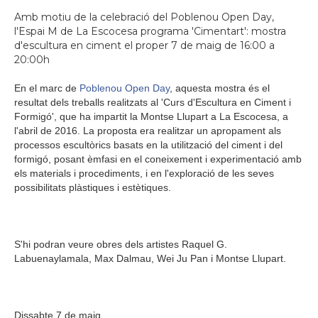
Amb motiu de la celebració del Poblenou Open Day,
l'Espai M de La Escocesa programa 'Cimentart': mostra
d'escultura en ciment el proper 7 de maig de 16:00 a
20:00h
En el marc de
Poblenou Open Day
, aquesta mostra és el
resultat dels treballs realitzats al 'Curs d'Escultura en Ciment i
Formigó', que ha impartit la Montse Llupart a La Escocesa, a
l'abril de 2016. La proposta era realitzar un apropament als
processos escultòrics basats en la utilització del ciment i del
formigó, posant èmfasi en el coneixement i experimentació amb
els materials i procediments, i en l'exploració de les seves
possibilitats plàstiques i estètiques.
S'hi podran veure obres dels artistes Raquel G.
Labuenaylamala, Max Dalmau, Wei Ju Pan i Montse Llupart.
Dissabte 7 de maig