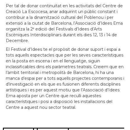
Per tal de donar continuïtat en les activitats del Centre de
Creació La Escocesa, anar adquirint un públic constant i
contribuir a la dinamització cultural del Poblenou i per
extensió a la ciutat de Barcelona, l’Associació d’Idees Ema
organitza la 2ª edició del Festivals d’Idees d’Arts
Escèniques Interdisciplinars durant els dies 12, 13 i 14 de
Decembre.
El Festival d’Idees te el propòsit de donar suport i espai a
tots aquells espectacles que per les seves característiques
en la posta en escena i en el llenguatge, siguin
inclassificables dins els paràmetres teatrals. Creiem que en
l’àmbit territorial i metropolità de Barcelona, hi ha una
manca d’espai per a tots aquells projectes contemporanis i
d’investigació en els que es fusionen diferents disciplines
artístiques i es per aquest motiu que l’Associació d’Idees
Ema aposta per un Centre que reculli aquestes
característiques i posi a disposició les instal·lacions del
Centre a aquest nou sector teatral.