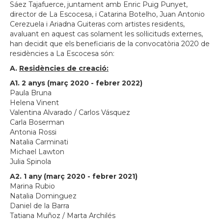
Sáez Tajafuerce, juntament amb Enric Puig Punyet,
director de La Escocesa, i Catarina Botelho, Juan Antonio
Cerezuela i Ariadna Guiteras com artistes residents,
avaluant en aquest cas solament les sol·licituds externes,
han decidit que els beneficiaris de la convocatòria 2020 de
residències a La Escocesa són:
A.
Residències de creació:
A1. 2 anys (març 2020 - febrer 2022)
Paula Bruna
Helena Vinent
Valentina Alvarado / Carlos Vásquez
Carla Boserman
Antonia Rossi
Natalia Carminati
Michael Lawton
Julia Spinola
A2. 1 any (març 2020 - febrer 2021)
Marina Rubio
Natalia Dominguez
Daniel de la Barra
Tatiana Muñoz / Marta Archilés