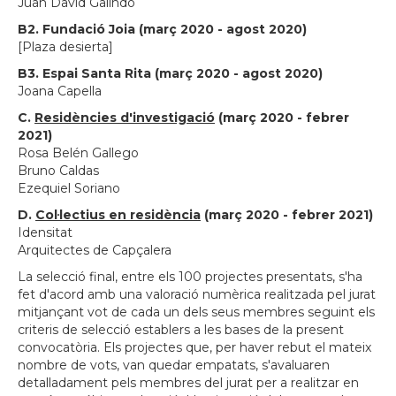
Juan David Galindo
B2. Fundació Joia (març 2020 - agost 2020)
[Plaza desierta]
B3. Espai Santa Rita (març 2020 - agost 2020)
Joana Capella
C.
Residències d'investigació
(març 2020 - febrer
2021)
Rosa Belén Gallego
Bruno Caldas
Ezequiel Soriano
D.
Col·lectius en residència
(març 2020 - febrer 2021)
Idensitat
Arquitectes de Capçalera
La selecció final, entre els 100 projectes presentats, s'ha
fet d'acord amb una valoració numèrica realitzada pel jurat
mitjançant vot de cada un dels seus membres seguint els
criteris de selecció establers a les bases de la present
convocatòria. Els projectes que, per haver rebut el mateix
nombre de vots, van quedar empatats, s'avaluaren
detalladament pels membres del jurat per a realitzar en