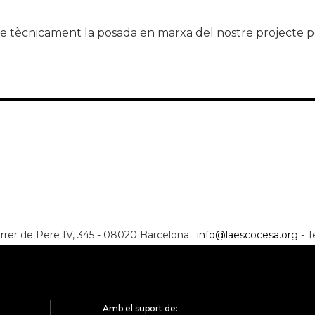
able tècnicament la posada en marxa del nostre projecte
rrer de Pere IV, 345 - 08020 Barcelona ·
info@laescocesa.org
- T
Amb el suport de: