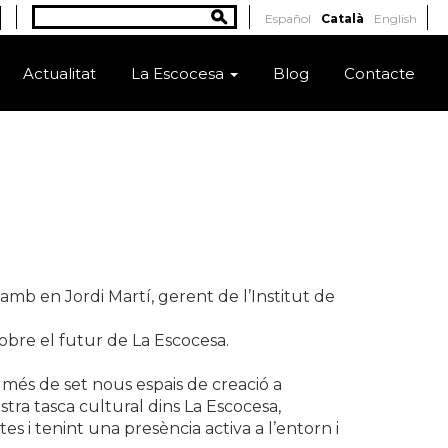
Cerca
Español
Català
English
Formulari de cerca
Actualitat
La Escocesa
Blog
Contacte
 amb en Jordi Martí, gerent de l’Institut de
sobre el futur de La Escocesa.
més de set nous espais de creació a
stra tasca cultural dins La Escocesa,
stes i tenint una presència activa a l’entorn i