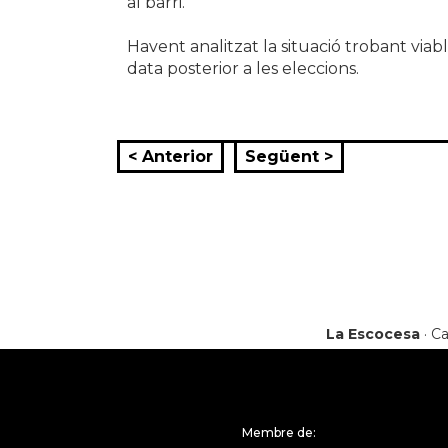
al barri.
Havent analitzat la situació trobant vi
data posterior a les eleccions.
< Anterior
Següent >
La Escocesa
· Ca
Membre de: