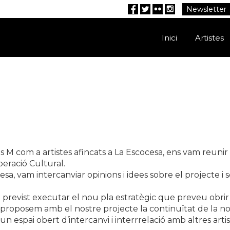
Newsletter
Facebook
Twitter
Flickr
Instagram
Inici
Artistes
ees M com a artistes afincats a La Escocesa, ens vam reunir
peració Cultural.
a, vam intercanviar opinions i idees sobre el projecte i 
revist executar el nou pla estratègic que preveu obrir 
, proposem amb el nostre projecte la continuïtat de la no
m un espai obert d’intercanvi i interrrelació amb altres arti