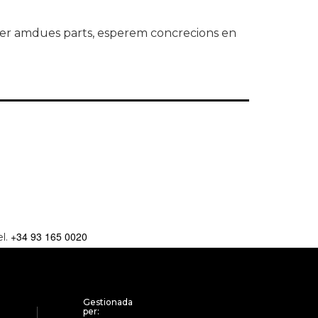
 per amdues parts, esperem concrecions en
+34 93 165 0020
el.
Gestionada
per: