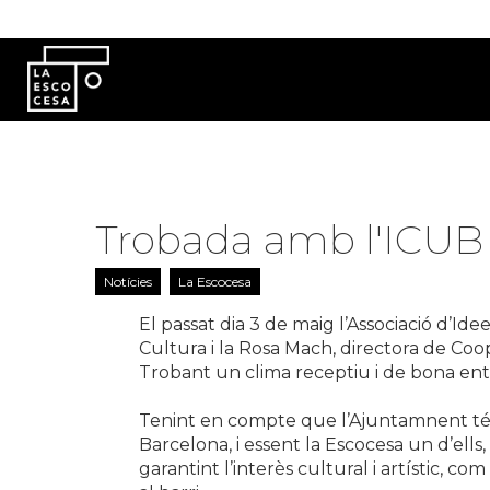
Vés al contingut
Trobada amb l'ICUB
Notícies
La Escocesa
El passat dia 3 de maig l’Associació d’Id
Cultura i la Rosa Mach, directora de Coo
Trobant un clima receptiu i de bona entes
Tenint en compte que l’Ajuntamnent té p
Barcelona, i essent la Escocesa un d’ells
garantint l’interès cultural i artístic, co