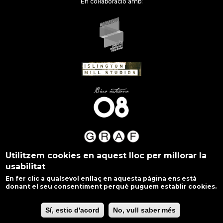
En col·laboració amb:
Utilitzem cookies en aquest lloc per millorar la
usabilitat
En fer clic a qualsevol enllaç en aquesta pàgina ens està
donant el seu consentiment perquè puguem establir cookies.
Sí, estic d'acord
No, vull saber més