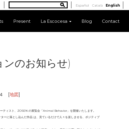
Search
Español
Català
English
Search form
ts
Present
La Escocesa
Blog
Contact
シビジョンのお知らせ)
４ [
地図
]
ト、ZOSEN の展覧会「Animal Behavior」を開催いたします。
クターに落とし込んだ作品 は、見ているだけで人々を楽しませる、ポジティブ