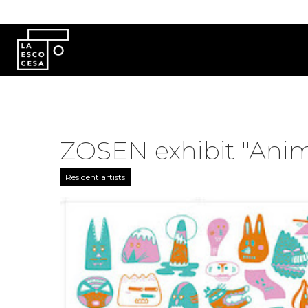
Skip to main content
ZOSEN exhibit "
Resident artists