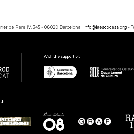
rrer de Pere IV, 345 - 08020 Barcelona ·
info@laescocesa.org
- T
With the support of:
ith: