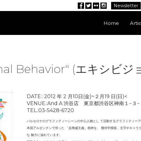
Newsletter
Facebook
Twitter
Flickr
Instagram
Home
Artis
Animal Behavior" (エキ
DATE.: 2012 年 2 月10日(金)~２月19 日(日)<
VENUE.:And A 渋谷店 東京都渋谷区神南１−３−
TEL.:03-5428-6720
バルセロナのグラフィティーシーンの中心人物とし て活動するグラフィティーアーティス
本国アルゼンチンで培った 「反権威主義」精神を、 幾何学模様、文字やキャラ
な 魅力に溢れています。