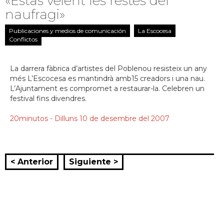
«Estàs veient les restes del
naufragi»
Publicaciones y medios de comunicación
La Escocesa
Conflictos
La darrera fàbrica d’artistes del Poblenou resisteix un any
més L’Escocesa es mantindrà amb15 creadors i una nau.
L’Ajuntament es compromet a restaurar-la. Celebren un
festival fins divendres.
20minutos - Dilluns 10 de desembre del 2007
< Anterior
Siguiente >