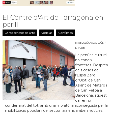
El Centre d'Art de Tarragona en
perill
Otros centros de arte
Noticias
Conflictos
(Foto: JOSÉ CARLOS LEÓN /
El Punt)
La penúria cultural
no coneix
fronteres. Després
dels casos de
l’Espai Zero1
d”Olot, de Can
Xalant de Mataró i
de Can Felipa a
Barcelona, aquest
darrer no
condemnat del tot, amb una moratòria aconseguida per la
mobilització popular i del sector, ara ens arriben notícies