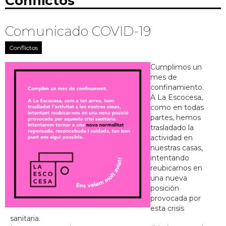
Conflictos
Comunicado COVID-19
Conflictos
Cumplimos un
mes de
confinamiento.
A La Escocesa,
como en todas
partes, hemos
trasladado la
actividad en
nuestras casas,
intentando
reubicarnos en
una nueva
posición
provocada por
esta crisis
sanitaria.