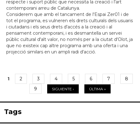
respecte i suport públic que necessita la creació i l'art
contemporani arreu de Catalunya.
Considerem que amb el tancament de l'Espai Zer01 i de
tot el programa, es vulneren els drets culturals dels usuaris
i ciutadans i els seus drets d'accés a la creació i al
pensament contemporani, i es desmantella un servei
públic cultural d'alt valor, no només per a la ciutat d'Olot, ja
que no existeix cap altre programa amb una oferta i una
projecció similars en un ampli radi d'acció.
1
2
3
4
5
6
7
8
Páginas
9
SIGUIENTE ›
ÚLTIMA »
Tags