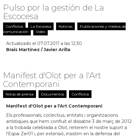
Pulso por la gestión de La
Escocesa
Conflictos
La Escocesa
Noticias
Publicaciones y medios de
comunicación
Vídeo
Actualizado el 07.07.2011 a las 12:30
Brais Martínez / Javier Arilla
Manifest d'Olot per a l'Art
Contemporani
Notas de prensa
Documentos
Conflictos
Manifest d'Olot per a l'Art Contemporani
Els professionals, col.lectius, entitats i organitzacions
artístiques que hem confluït el dissabte 3 de març de 2012
a la trobada celebrada a Olot, reiterem el nostre suport a
l'Espai Zer01 i, per extensió, insistim en la defensa del