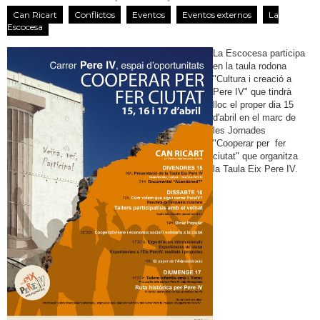
Can Ricart
Conflictos
Eventos
Eventos externos
La
Escocesa
La Escocesa participa
en la taula rodona
"Cultura i creació a
Pere IV" que tindrà
lloc el proper dia 15
d'abril en el marc de
les Jornades
"Cooperar per fer
ciutat" que organitza
la Taula Eix Pere IV.