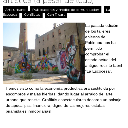
artística (a pesar de todo)
Arte urbano
Publicaciones y medios de comunicación
La
Escocesa
Conflictos
Can Ricart
La pasada edición
de los talleres
abiertos de
Poblenou nos ha
permitido
comprobar el
estado actual del
antiguo recinto fabril
"La Escocesa".
Hemos visto como la economía productiva era sustituida por
escombros y malas hierbas, dando lugar al arraigo del arte
urbano que resiste. Graffittis espectaculares decoran un paisaje
de apocalipsis financiera, digno de las mejores estafas
piramidales inmobiliarias!