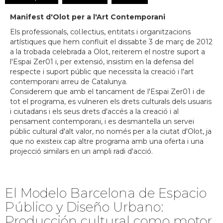
Manifest d'Olot per a l'Art Contemporani
Els professionals, col.lectius, entitats i organitzacions
artístiques que hem confluït el dissabte 3 de març de 2012
a la trobada celebrada a Olot, reiterem el nostre suport a
l'Espai Zer01 i, per extensió, insistim en la defensa del
respecte i suport públic que necessita la creació i l'art
contemporani arreu de Catalunya.
Considerem que amb el tancament de l'Espai Zer01 i de
tot el programa, es vulneren els drets culturals dels usuaris
i ciutadans i els seus drets d'accés a la creació i al
pensament contemporani, i es desmantella un servei
públic cultural d'alt valor, no només per a la ciutat d'Olot, ja
que no existeix cap altre programa amb una oferta i una
projecció similars en un ampli radi d'acció.
El Modelo Barcelona de Espacio
Público y Diseño Urbano:
Producción cultural como motor