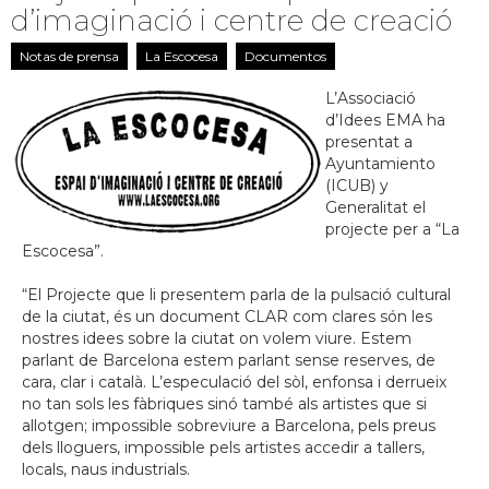
d’imaginació i centre de creació
Notas de prensa
La Escocesa
Documentos
L’Associació
d’Idees EMA ha
presentat a
Ayuntamiento
(ICUB) y
Generalitat el
projecte per a “La
Escocesa”.
“El Projecte que li presentem parla de la pulsació cultural
de la ciutat, és un document CLAR com clares són les
nostres idees sobre la ciutat on volem viure. Estem
parlant de Barcelona estem parlant sense reserves, de
cara, clar i català. L’especulació del sòl, enfonsa i derrueix
no tan sols les fàbriques sinó també als artistes que si
allotgen; impossible sobreviure a Barcelona, pels preus
dels lloguers, impossible pels artistes accedir a tallers,
locals, naus industrials.