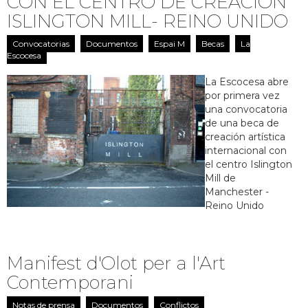
CON EL CENTRO DE CREACIÓN
ISLINGTON MILL- REINO UNIDO
Convocatorias
Documentos
Espai M
Becas
La
Escocesa
La Escocesa abre
por primera vez
una convocatoria
de una beca de
creación artística
internacional con
el centro Islington
Mill de
Manchester -
Reino Unido
Manifest d'Olot per a l'Art
Contemporani
Notas de prensa
Documentos
Conflictos