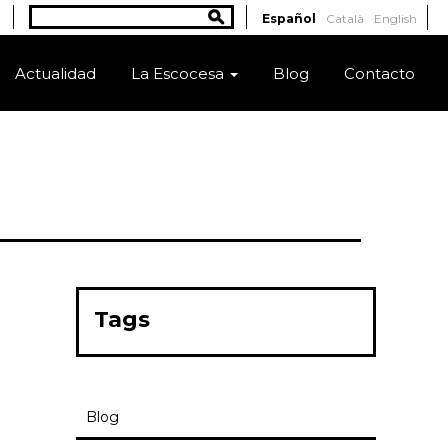
Buscar
Español
Català
English
Formulario de búsqueda
Actualidad
La Escocesa
Blog
Contacto
Tags
Blog