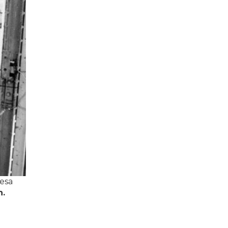
cesa
h.