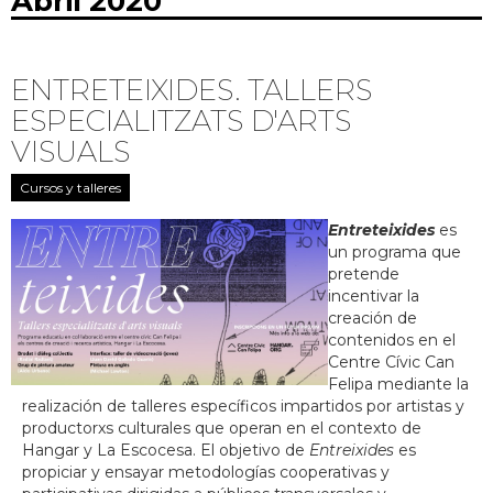
Abril 2020
ENTRETEIXIDES. TALLERS
ESPECIALITZATS D'ARTS
VISUALS
Cursos y talleres
Entreteixides
es
un programa que
pretende
incentivar la
creación de
contenidos en el
Centre Cívic Can
Felipa mediante la
realización de talleres específicos impartidos por artistas y
productorxs culturales que operan en el contexto de
Hangar y La Escocesa. El objetivo de
Entreixides
es
propiciar y ensayar metodologías cooperativas y