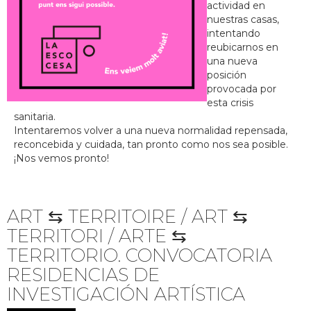
actividad en
nuestras casas,
intentando
reubicarnos en
una nueva
posición
provocada por
esta crisis
sanitaria.
Intentaremos volver a una nueva normalidad repensada,
reconcebida y cuidada, tan pronto como nos sea posible.
¡Nos vemos pronto!
ART ⇆ TERRITOIRE / ART ⇆
TERRITORI / ARTE ⇆
TERRITORIO. CONVOCATORIA
RESIDENCIAS DE
INVESTIGACIÓN ARTÍSTICA