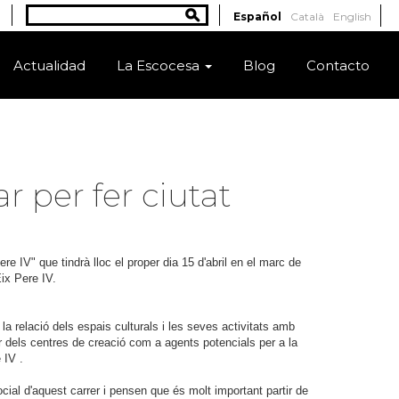
Buscar
Español
Català
English
Formulario de búsqueda
Actualidad
La Escocesa
Blog
Contacto
r per fer ciutat
re IV" que tindrà lloc el proper dia 15 d'abril en el marc de
ix Pere IV.
 la relació dels espais culturals i les seves activitats amb
er dels centres de creació com a agents potencials per a la
 IV .
ocial d'aquest carrer i pensen que és molt important partir de