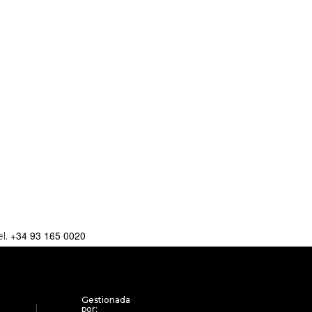
+34 93 165 0020
el.
Gestionada
por: