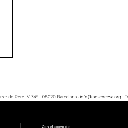
rrer de Pere IV, 345 - 08020 Barcelona ·
info@laescocesa.org
- T
Con el apoyo de: