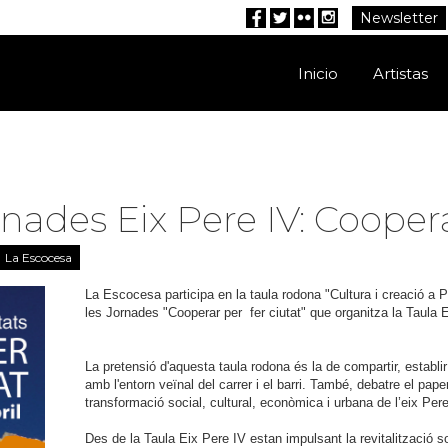
Newsletter
Facebook
Twitter
Flickr
Instagram
Inicio
Artistas
nades Eix Pere IV: Coopera
La Escocesa
La Escocesa participa en la taula rodona "Cultura i creació a Pe
les Jornades "Cooperar per fer ciutat" que organitza la Taula E
La pretensió d'aquesta taula rodona és la de compartir, establir
amb l'entorn veïnal del carrer i el barri. També, debatre el pap
transformació social, cultural, econòmica i urbana de l’eix Pere
Des de la Taula Eix Pere IV estan impulsant la revitalització s