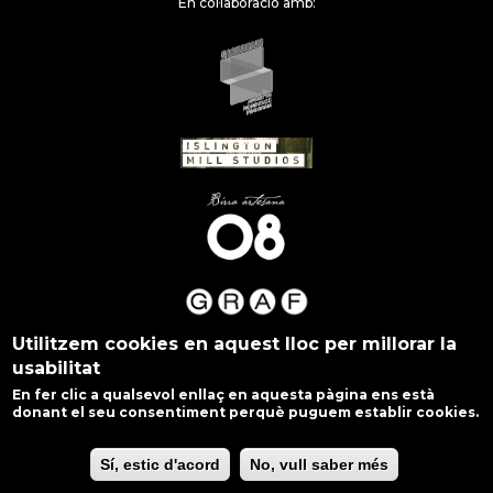
En col·laboració amb:
Utilitzem cookies en aquest lloc per millorar la
usabilitat
En fer clic a qualsevol enllaç en aquesta pàgina ens està
donant el seu consentiment perquè puguem establir cookies.
Sí, estic d'acord
No, vull saber més