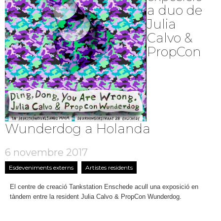
a duo de
Julia
Calvo &
PropCon
Wunderdog a Holanda
6 novembre 2017
Esdeveniments externs
Artistes residents
El centre de creació Tankstation Enschede acull una exposició en
tàndem entre la resident Julia Calvo & PropCon Wunderdog.