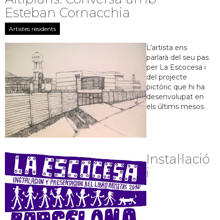
Esteban Cornacchia
Artistes residents
L’artista ens
parlarà del seu pas
per La Escocesa i
del projecte
pictòric que hi ha
desenvolupat en
els últims mesos.
Instal·lació
i