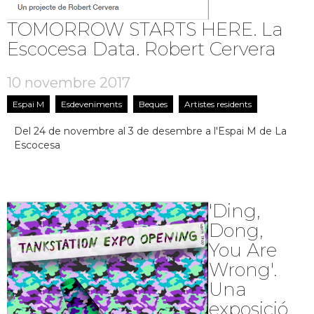
TOMORROW STARTS HERE. La
Escocesa Data. Robert Cervera
10 novembre 2017
Espai M
Esdeveniments
Beques
Artistes residents
Del 24 de novembre al 3 de desembre a l'Espai M de La
Escocesa
'Ding,
Dong,
You Are
Wrong'.
Una
exposició