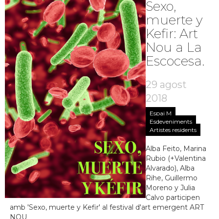
Sexo,
muerte y
Kefir: Art
Nou a La
Escocesa.
29 agost
2018
Espai M
Esdeveniments
Artistes residents
Alba Feito, Marina
Rubio (+Valentina
Alvarado), Alba
Rihe, Guillermo
Moreno y Julia
Calvo participen
amb 'Sexo, muerte y Kefir' al festival d'art emergent ART
NOU