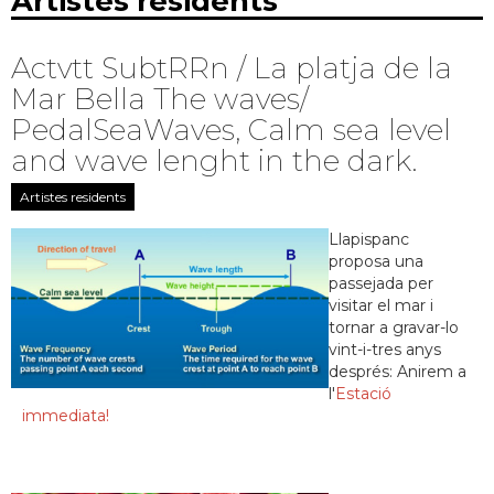
Artistes residents
Actvtt SubtRRn / La platja de la
Mar Bella The waves/
PedalSeaWaves, Calm sea level
and wave lenght in the dark.
Artistes residents
Llapispanc
proposa una
passejada per
visitar el mar i
tornar a gravar-lo
vint-i-tres anys
després: Anirem a
l'
Estació
immediata!