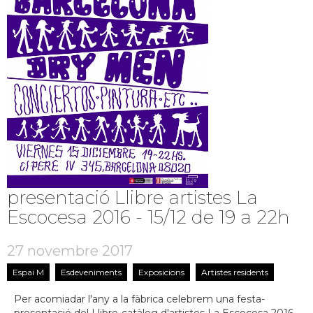
presentació Llibre artistes La
Escocesa 2016 - 15/12 de 19 a 22h
27 novembre 2017
Espai M
Esdeveniments
Exposicions
Artistes residents
Per acomiadar l'any a la fàbrica celebrem una festa-