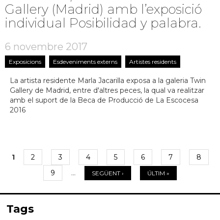
Gallery (Madrid) amb l’exposició
individual Posibilidad y palabra.
6 novembre 2017
Exposicions
Esdeveniments externs
Artistes residents
La artista residente Marla Jacarilla exposa a la galeria Twin
Gallery de Madrid, entre d'altres peces, la qual va realitzar
amb el suport de la Beca de Producció de La Escocesa
2016
1
2
3
4
5
6
7
8
Pàgines
9
…
SEGÜENT ›
ÚLTIM »
Tags