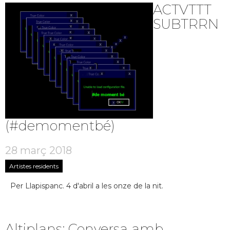
ACTVTTT
SUBTRRN
(#demomentbé)
28 març 2018
Artistes residents
Per Llapispanc. 4 d'abril a les onze de la nit.
Altiplans: Conversa amb