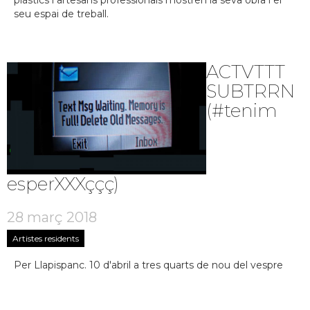
plàstics i artesans professionals mostren la seva obra i el
seu espai de treball.
ACTVTTT
SUBTRRN
(#tenim
esperXXXççç)
28 març 2018
Artistes residents
Per Llapispanc. 10 d'abril a tres quarts de nou del vespre