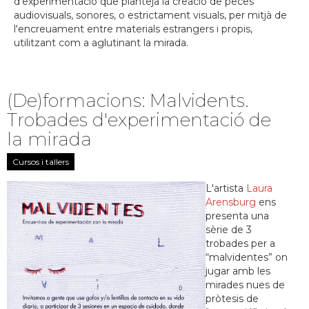
d'experimentació que planteja la creació de peces
audiovisuals, sonores, o estrictament visuals, per mitjà de
l'encreuament entre materials estrangers i propis,
utilitzant com a aglutinant la mirada.
(De)formacions: Malvidents.
Trobades d'experimentació de
la mirada
Cursos i tallers
L'artista
Laura
Arensburg
ens
presenta una
sèrie de 3
trobades per a
“malvidentes” on
jugar amb les
mirades nues de
pròtesis de