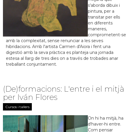
s'aborda dibuix i
pintura, per a
transitar per ells
en diferents
maneres,
comprometent-se
amb la complexitat, sense renunciar a les seves
hibridacions. Amb l'artista Carmen d'Aiora i fent una
digestió amb la seva pràctica es planteja una jornada
estesa al llarg de tres dies on a través de trobades anar
treballant conjuntament.
(De)formacions: L'entre i el mitjà
per Iván Flores
Cursos i tallers
On hi ha mitjà, ha
d'haver-hi entre.
Com pensar