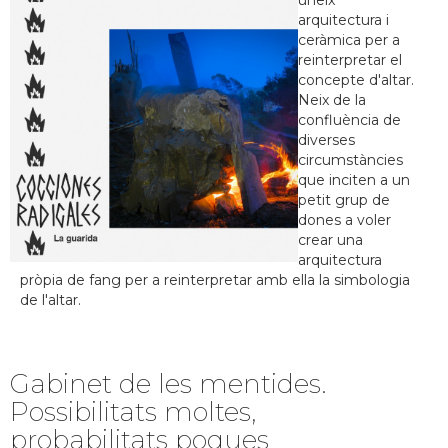
uneix
arquitectura i
ceràmica per a
reinterpretar el
concepte d'altar.
Neix de la
confluència de
diverses
circumstàncies
que inciten a un
petit grup de
dones a voler
crear una
arquitectura
pròpia de fang per a reinterpretar amb ella la simbologia
de l'altar.
Gabinet de les mentides.
Possibilitats moltes,
probabilitats poques