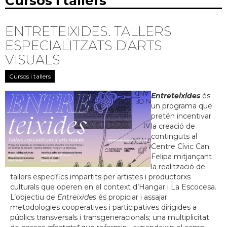
Cursos i tallers
ENTRETEIXIDES. TALLERS
ESPECIALITZATS D'ARTS
VISUALS
Cursos i tallers
Entreteixides
és
un programa que
pretén incentivar
la creació de
continguts al
Centre Cívic Can
Felipa mitjançant
la realització de
tallers específics impartits per artistes i productorxs
culturals que operen en el context d’Hangar i La Escocesa.
L’objectiu de
Entreixides
és propiciar i assajar
metodologies cooperatives i participatives dirigides a
públics transversals i transgeneracionals; una multiplicitat