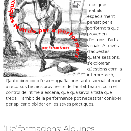
tècniques
teatrals
especialment
pensat per a
performers que
provenen
d’estudis d’arts
visuals. A través
d’aquestes
quatre sessions,
s’exploraran
qüestions com la
interpretació,
l’(auto)direcció o l’escenografia, prestant especial atenció
a recursos tècnics provinents de l’àmbit teatral, com el
control del ritme a escena, que qualsevol artista que
treballi l’àmbit de la performance pot necessitar conèixer
per aplicar o oblidar en les seves pràctiques.
(De)formacions: Algunes