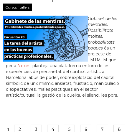
Cursos i tallers
Gabinet de les
mentides.
Possibilitats
moltes,
probabilitats
poques
és un
projecte de
TMTMTM que,
per a
Nexes
, planteja una plataforma entorn de les
experiències de precarietat del context artístic a
Barcelona: abús de poder, sobreexplotació del capital
simbòlic de unx mismx, ansietat, frustració, manipulació
d'expectatives, males pràctiques en el sector
artístic/cultural, la gestió de la queixa, el silenci, les pors.
1
2
3
4
5
6
7
8