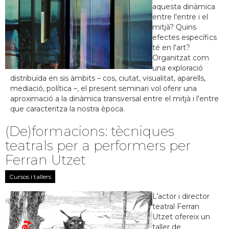
aquesta dinàmica
entre l'entre i el
mitjà? Quins
efectes específics
té en l'art?
Organitzat com
una exploració
distribuïda en sis àmbits – cos, ciutat, visualitat, aparells,
mediació, política –, el present seminari vol oferir una
aproximació a la dinàmica transversal entre el mitjà i l'entre
que caracteritza la nostra època.
(De)formacions: tècniques
teatrals per a performers per
Ferran Utzet
Cursos i tallers
L’actor i director
teatral Ferran
Utzet ofereix un
taller de