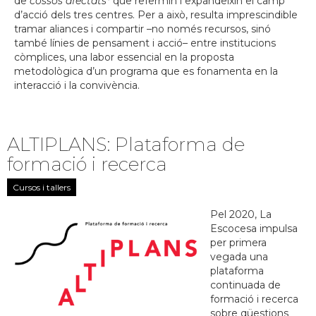
de
cossos afectats*
que refermin i expandeixin el camp
d’acció dels tres centres. Per a això, resulta imprescindible
tramar aliances i compartir –no només recursos, sinó
també línies de pensament i acció– entre institucions
còmplices, una labor essencial en la proposta
metodològica d’un programa que es fonamenta en la
interacció i la convivència.
ALTIPLANS: Plataforma de
formació i recerca
Cursos i tallers
Pel 2020, La
Escocesa impulsa
per primera
vegada una
plataforma
continuada de
formació i recerca
sobre qüestions