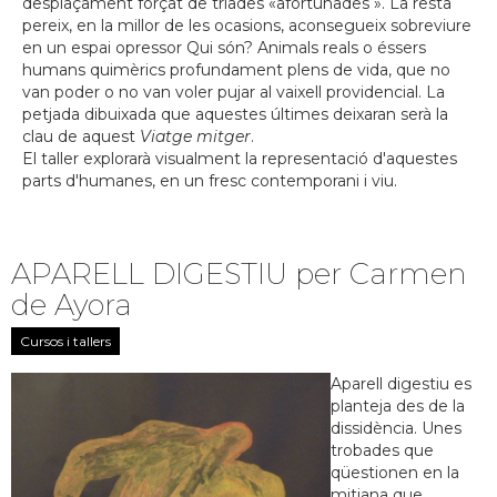
desplaçament forçat de triades «afortunades ». La resta
pereix, en la millor de les ocasions, aconsegueix sobreviure
en un espai opressor Qui són? Animals reals o éssers
humans quimèrics profundament plens de vida, que no
van poder o no van voler pujar al vaixell providencial. La
petjada dibuixada que aquestes últimes deixaran serà la
clau de aquest
Viatge mitger
.
El taller explorarà visualment la representació d'aquestes
parts d'humanes, en un fresc contemporani i viu.
APARELL DIGESTIU per Carmen
de Ayora
Cursos i tallers
Aparell digestiu es
planteja des de la
dissidència. Unes
trobades que
qüestionen en la
mitjana que