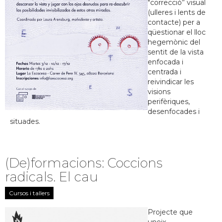
"correcció” visual
(ulleres i lents de
contacte) per a
qüestionar el lloc
hegemònic del
sentit de la vista
enfocada i
centrada i
reivindicar les
visions
perifèriques,
desenfocades i
situades.
(De)formacions: Coccions
radicals. El cau
Cursos i tallers
Projecte que