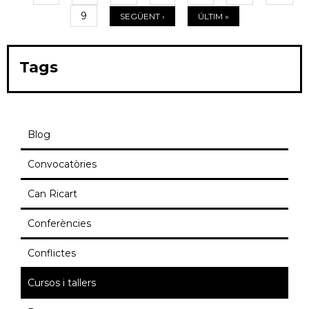
Pàgines
9
SEGÜENT ›
ÚLTIM »
Tags
Blog
Convocatòries
Can Ricart
Conferències
Conflictes
Cursos i tallers