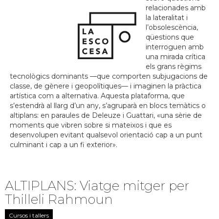
relacionades amb
la lateralitat i
l’obsolescència,
qüestions que
interroguen amb
una mirada crítica
els grans règims
tecnològics dominants —que comporten subjugacions de
classe, de gènere i geopolítiques— i imaginen la pràctica
artística com a alternativa. Aquesta plataforma, que
s’estendrà al llarg d’un any, s’agruparà en blocs temàtics o
altiplans: en paraules de Deleuze i Guattari, «una sèrie de
moments que vibren sobre si mateixos i que es
desenvolupen evitant qualsevol orientació cap a un punt
culminant i cap a un fi exterior».
ALTIPLANS: Viatge mitger per
Thilleli Rahmoun
Cursos i tallers