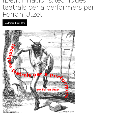
(De)formacions: tècniques
teatrals per a performers per
Ferran Utzet
Cursos i tallers