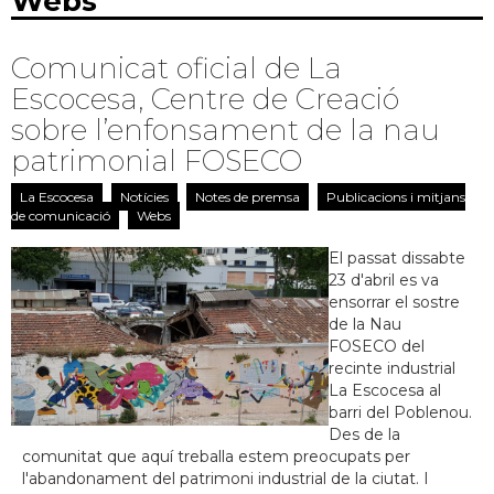
Webs
Comunicat oficial de La
Escocesa, Centre de Creació
sobre l’enfonsament de la nau
patrimonial FOSECO
La Escocesa
Notícies
Notes de premsa
Publicacions i mitjans
de comunicació
Webs
El passat dissabte
23 d'abril es va
ensorrar el sostre
de la Nau
FOSECO del
recinte industrial
La Escocesa al
barri del Poblenou.
Des de la
comunitat que aquí treballa estem preocupats per
l'abandonament del patrimoni industrial de la ciutat. I