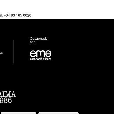
+34 93 165 0020
el.
Gestionada
per: