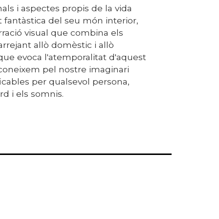
als i aspectes propis de la vida
t fantàstica del seu món interior,
rració visual que combina els
rejant allò domèstic i allò
que evoca l'atemporalitat d'aquest
coneixem pel nostre imaginari
icables per qualsevol persona,
rd i els somnis.