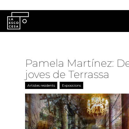
Vés al contingut
Pamela Martínez: Del 
joves de Terrassa
Artistes residents
Exposicions