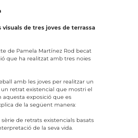
a
a
s visuals de tres joves de terrassa
jecte de Pamela Martínez Rod becat
ió que ha realitzat amb tres noies
reball amb les joves per realitzar un
un retrat existencial que mostri el
en aquesta exposició que es
explica de la següent manera:
 sèrie de retrats existencials basats
interpretació de la seva vida.