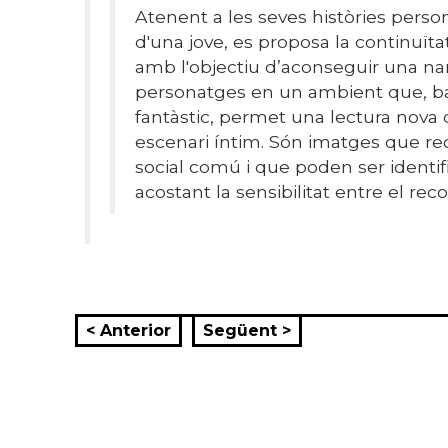
Atenent a les seves històries person
d'una jove, es proposa la continuïta
amb l'objectiu d’aconseguir una na
personatges en un ambient que, bar
fantàstic, permet una lectura nova 
escenari íntim. Són imatges que re
social comú i que poden ser identif
acostant la sensibilitat entre el reco
< Anterior
Següent >