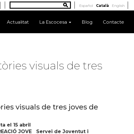
Cerca
Español
Català
English
Formulari de cerca
Actualitat
La Escocesa
Blog
Contacte
òries visuals de tres
ries visuals de tres joves de
a el 15 abril
EACIÓ JOVE Servei de Joventut i