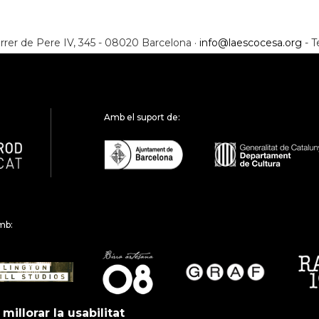
rrer de Pere IV, 345 - 08020 Barcelona ·
info@laescocesa.org
- T
Amb el suport de:
mb:
millorar la usabilitat