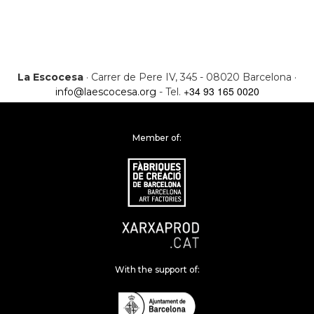
La Escocesa
· Carrer de Pere IV, 345 - 08020 Barcelona ·
+34 93 165 0020
info@laescocesa.org
- Tel.
Member of:
With the support of: