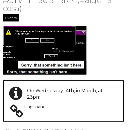
ACTVTTT SUBTRRN (#alguna
cosa)
Events
On Wednesday 14th, in March, at
23pm.
Llapispanc