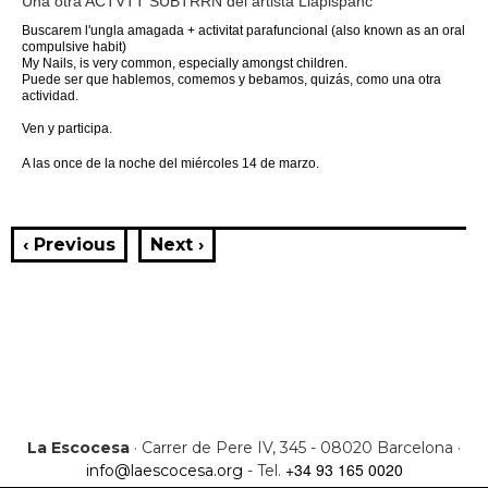
Una otra ACTVTT SUBTRRN del artista Llapispanc
Buscarem l'ungla amagada + activitat parafuncional (also known as an oral
compulsive habit)
My Nails, is very common, especially amongst children.
Puede ser que hablemos, comemos y bebamos, quizás, como una otra
actividad.
Ven y participa.
A las once de la noche del miércoles 14 de marzo.
‹ Previous
Next ›
La Escocesa
· Carrer de Pere IV, 345 - 08020 Barcelona ·
+34 93 165 0020
info@laescocesa.org
- Tel.