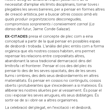
necessitat d'ampliar els límits disciplinaris, tornar toves i
plegables les seves barreres, per a pensar en formes altres
de creació artística, per a buscar
altres cossos amb els
quals produir organitzacions desconegudes,
compromisos sorprenents i coneixement carnal
(
La
dansa del futur,
Jaime Conde-Salazar).
EX-CITADES
presa el concepte de plec com a eina
conceptual a partir de la qual pensar en possibles espais
de desbordi i trobada. L'anàlisi del plec entès com a forma
orgànica que els nostres cossos habiten, ens permet
repensar les relacions entre corporalitats altres,
abandonant la seva tradicional demarcació dins del
limítrofa i el fronterer. Pensar el cos des del plec és
pensar-lo des de les seves opacitats, des de les seves
llums i ombres, des dels seus desbordaments en altres
materialitats. És pensar en cossos no continguts, cossos
oberts i protuberantes que s'excedeixen a si mateixos. És
alliberar les nostres siluetes per al vessament. És posar el
cos i exposar les seves arrugues, els seus doblatges. És
sortir-se de si i obrir-se a altres organismes.
La celebració del plegat, en l'excitació i el desbordi,