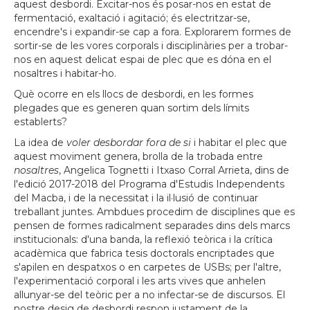
aquest desbordi. Excitar-nos és posar-nos en estat de
fermentació, exaltació i agitació; és electritzar-se,
encendre's i expandir-se cap a fora. Explorarem formes de
sortir-se de les vores corporals i disciplinàries per a trobar-
nos en aquest delicat espai de plec que es dóna en el
nosaltres i habitar-ho.
Què ocorre en els llocs de desbordi, en les formes
plegades que es generen quan sortim dels límits
establerts?
La idea de
voler desbordar fora de si
i habitar el plec que
aquest moviment genera, brolla de la trobada entre
nosaltres
, Angelica Tognetti i Itxaso Corral Arrieta, dins de
l'edició 2017-2018 del Programa d'Estudis Independents
del Macba, i de la necessitat i la il·lusió de continuar
treballant juntes. Ambdues procedim de disciplines que es
pensen de formes radicalment separades dins dels marcs
institucionals: d'una banda, la reflexió teòrica i la crítica
acadèmica que fabrica tesis doctorals encriptades que
s'apilen en despatxos o en carpetes de USBs; per l'altre,
l'experimentació corporal i les arts vives que anhelen
allunyar-se del teòric per a no infectar-se de discursos. El
nostre desig de desbordi respon justament de la