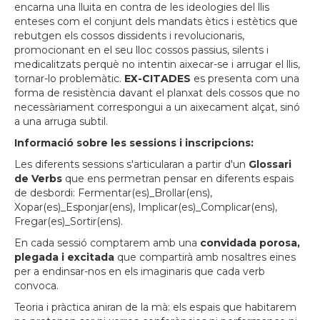
encarna una lluita en contra de les ideologies del llis
enteses com el conjunt dels mandats ètics i estètics que
rebutgen els cossos dissidents i revolucionaris,
promocionant en el seu lloc cossos passius, silents i
medicalitzats perquè no intentin aixecar-se i arrugar el llis,
tornar-lo problemàtic.
EX-CITADES
es presenta com una
forma de resistència davant el planxat dels cossos que no
necessàriament correspongui a un aixecament alçat, sinó
a una arruga subtil.
Informació sobre les sessions i inscripcions:
Les diferents sessions s'articularan a partir d'un
Glossari
de Verbs
que ens permetran pensar en diferents espais
de desbordi: Fermentar(es)_Brollar(ens),
Xopar(es)_Esponjar(ens), Implicar(es)_Complicar(ens),
Fregar(es)_Sortir(ens).
En cada sessió comptarem amb una
convidada porosa,
plegada i excitada
que compartirà amb nosaltres eines
per a endinsar-nos en els imaginaris que cada verb
convoca.
Teoria i pràctica aniran de la mà: els espais que habitarem