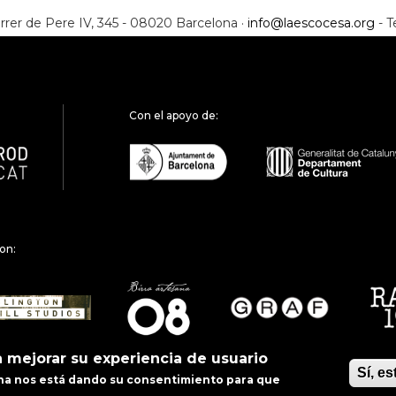
rrer de Pere IV, 345 - 08020 Barcelona ·
info@laescocesa.org
- T
Con el apoyo de:
on:
a mejorar su experiencia de usuario
Sí, e
gina nos está dando su consentimiento para que