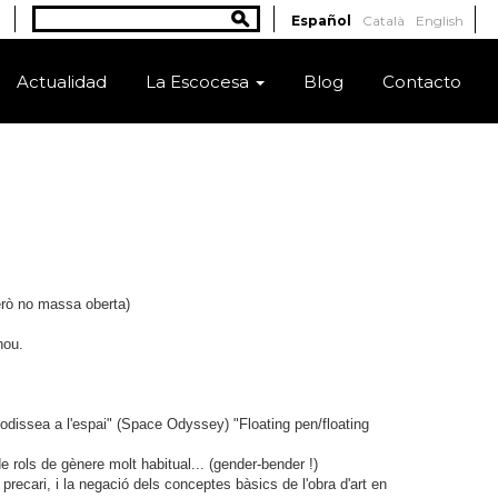
Buscar
Español
Català
English
Formulario de búsqueda
Actualidad
La Escocesa
Blog
Contacto
erò no massa oberta)
nou.
 odissea a l'espai" (Space Odyssey) "Floating pen/floating
de rols de gènere molt habitual... (gender-bender !)
t precari, i la negació dels conceptes bàsics de l'obra d'art en