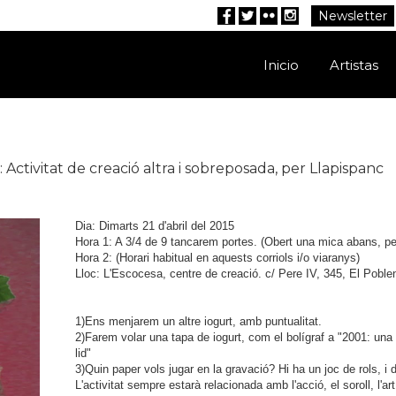
Newsletter
Facebook
Twitter
Flickr
Instagram
Inicio
Artistas
 Activitat de creació altra i sobreposada, per Llapispanc
Dia: Dimarts 21 d'abril del 2015
Hora 1: A 3/4 de 9 tancarem portes. (Obert una mica abans, p
Hora 2: (Horari habitual en aquests corriols i/o viaranys)
Lloc: L'Escocesa, centre de creació. c/ Pere IV, 345, El Poble
1)Ens menjarem un altre iogurt, amb puntualitat.
2)Farem volar una tapa de iogurt, com el bolígraf a "2001: una
lid"
3)Quin paper vols jugar en la gravació? Hi ha un joc de rols, i 
L'activitat sempre estarà relacionada amb l'acció, el soroll, l'ar