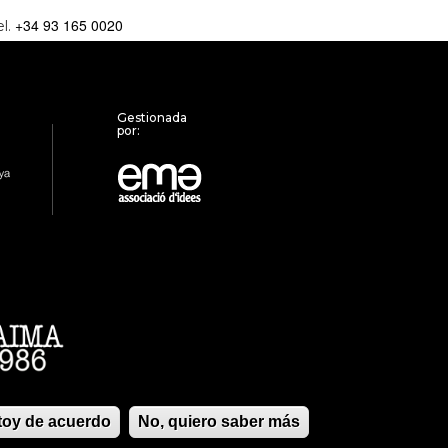
+34 93 165 0020
el.
Gestionada
por:
stoy de acuerdo
No, quiero saber más