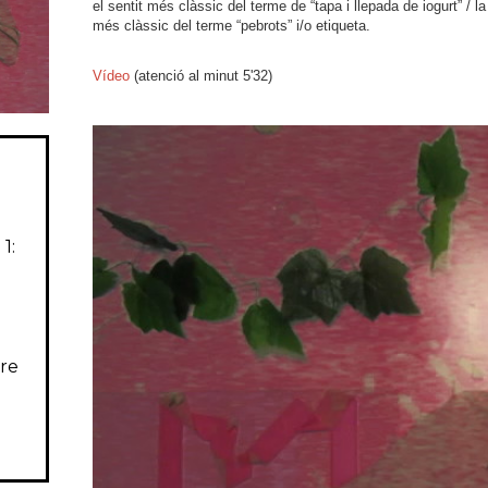
el sentit més clàssic del terme de “tapa i llepada de iogurt” / l
més clàssic del terme “pebrots” i/o etiqueta.
Vídeo
(atenció al minut 5'32)
1:
ere