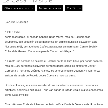
La Casa Invisible
Otros centros de arte
Notas de prensa
Conflictos
LA CASA INVISIBLE
"Hola a todxs,
como recordaréis, el pasado Sábado 10 de Marzo, más de 150 personas
ocupamos, con vocación de permanencia, un edificio municipal situado en calle
Nosquera nº11, cerrado hace 2 años, para poner en marcha un Centro Social y
Cultural de Gestión Ciudadana para la Ciudad de Málaga..."
"Durante una semana se celebró el Festival por la Cultura Libre, por donde pasaron
más de 1000 personas incluyendo personalidades como los directores Javier
Corcuera y Fernando León de Aranoa, los actores Antonio Dechent y Fran Perea,
artistas de la talla de Rogelio Lopez Cuenca y muchxs otrxs.
Desde entonces, se vienen sucediendo las asambleas, encuentros, actividades
artísticas, sociales o culturales... que van dando inusitada vida a la q ya conocemos
como Casa Invisible.
Este miércoles 11 de abril, hemos recibido notificación de la Gerencia de Urbanismo