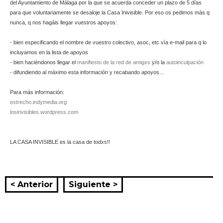
del Ayuntamiento de Málaga por la que se acuerda conceder un plazo de 5 días
para que voluntariamente se desaloje la Casa Inivisible. Por eso os pedimos más q
nunca, q nos hagáis llegar vuestros apoyos:
- bien especificando el nombre de vuestro colectivo, asoc, etc vía e-mail para q lo
incluyamos en la lista de apoyos
- bien haciéndonos llegar el
manifiesto de la red de amigxs
y/o la
autoinculpación
- difundiendo al máximo esta información y recabando apoyos...
Para más información:
estrecho.indymedia.org
losinvisibles.wordpress.com
LA CASA INVISIBLE es la casa de todxs!!
< Anterior
Siguiente >