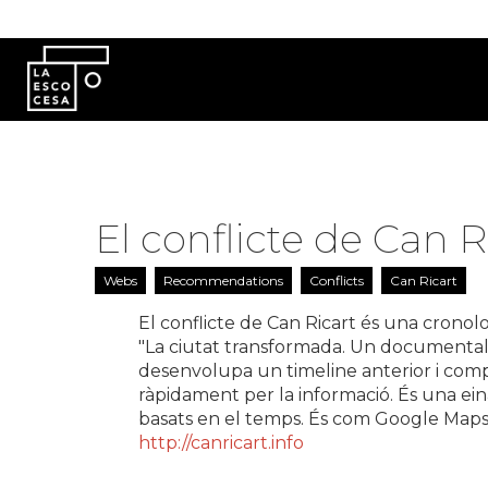
Skip to main content
El conflicte de Can R
Webs
Recommendations
Conflicts
Can Ricart
El conflicte de Can Ricart és una cronolo
"La ciutat transformada. Un documental 
desenvolupa un timeline anterior i comp
ràpidament per la informació. És una eina
basats en el temps. És com Google Maps 
http://canricart.info