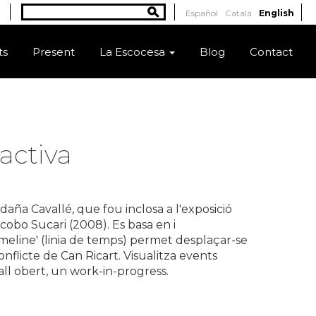
Search
Español
Català
English
Search form
ts
Present
La Escocesa
Blog
Contact
ractiva
daña Cavallé, que fou inclosa a l'exposició
obo Sucari (2008). Es basa en i
meline' (linia de temps) permet desplaçar-se
nflicte de Can Ricart. Visualitza events
ll obert, un work-in-progress.