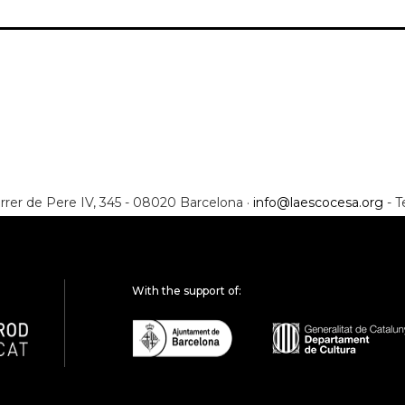
rrer de Pere IV, 345 - 08020 Barcelona ·
info@laescocesa.org
- T
With the support of: