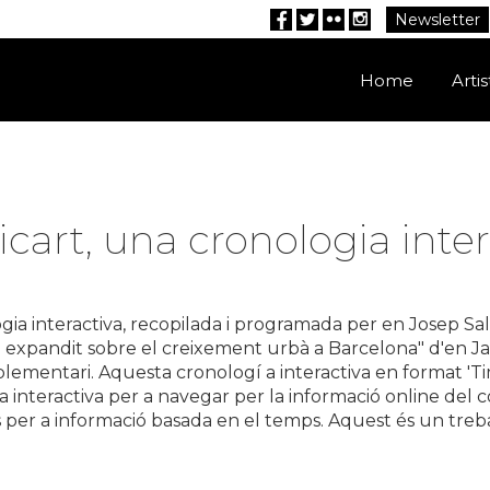
Newsletter
Facebook
Twitter
Flickr
Instagram
Home
Artis
icart, una cronologia inte
gia interactiva, recopilada i programada per en Josep Sal
expandit sobre el creixement urbà a Barcelona" d'en Jac
lementari. Aquesta cronologí a interactiva en format 'Ti
 interactiva per a navegar per la informació online del co
per a informació basada en el temps. Aquest és un treba