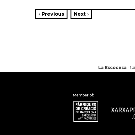
‹ Previous
Next ›
La Escocesa
· Ca
Member of: