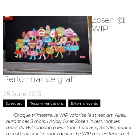
Zosen @
WIP -
Performance graff
25 June 2013
Street art
Recommendations
External events
"Chaque trimestre, le WIP valorise le street art. Ainsi,
durant ces 3 mois, l’Atlas, Ox et Zosen investiront les
murs du WIP chacun à leur tour, 3 univers, 3 styles, pour «
recustumiser » les murs du lieu.
Le WIP met en lumière 3