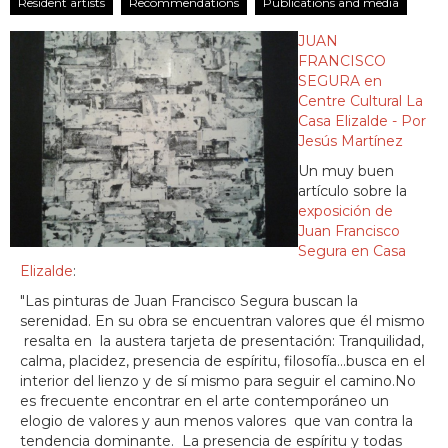
Resident artists
Recommendations
Publications and media
JUAN
FRANCISCO
SEGURA en
Centre Cultural La
Casa Elizalde - Por
Jesús Martínez
Un muy buen
artículo sobre la
exposición de
Juan Francisco
Segura en Casa
Elizalde
:
"Las pinturas de Juan Francisco Segura buscan la
serenidad. En su obra se encuentran valores que él mismo
resalta en la austera tarjeta de presentación: Tranquilidad,
calma, placidez, presencia de espíritu, filosofía…busca en el
interior del lienzo y de sí mismo para seguir el camino.No
es frecuente encontrar en el arte contemporáneo un
elogio de valores y aun menos valores que van contra la
tendencia dominante. La presencia de espíritu y todas