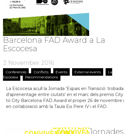
Barcelona FAD Award a La
Escocesa
2 November 2016
Conferences
Conflicts
Events
External events
La
Escocesa
Recommendations
La Escocesa acull la Jornada 'Espais en Transició: trobada
d'aprenentage entre ciutats' en el marc dels premis City
to City Barcelona FAD Award el proper 26 de novembre i
en col·laboració amb la Taula Eix Pere IV i el FAD.
Jornades