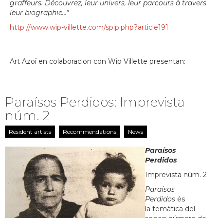
graffeurs. Découvrez, leur univers, leur parcours à travers
leur biographie…"
http://www.wip-villette.com/spip.php?article191
Art Azoï en colaboracion con Wip Villette presentan:
Paraísos Perdidos: Imprevista
núm. 2
Resident artists
Recommendations
News
Paraísos
Perdidos
Imprevista núm. 2
Paraísos
Perdidos
és
la temàtica del