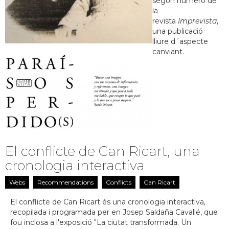
segon número de
la
revista
Imprevista
,
una publicació
lliure d´aspecte
canviant.
El conflicte de Can Ricart, una
cronologia interactiva
Webs
Recommendations
Conflicts
Can Ricart
El conflicte de Can Ricart és una cronologia interactiva,
recopilada i programada per en Josep Saldaña Cavallé, que
fou inclosa a l'exposició "La ciutat transformada. Un