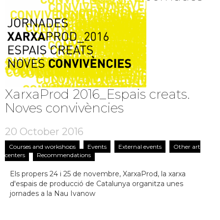
XarxaProd 2016_Espais creats.
Noves convivències
20 October 2016
Courses and workshops
Events
External events
Other art
centers
Recommendations
Els propers 24 i 25 de novembre, XarxaProd, la xarxa
d'espais de producció de Catalunya organitza unes
jornades a la Nau Ivanow