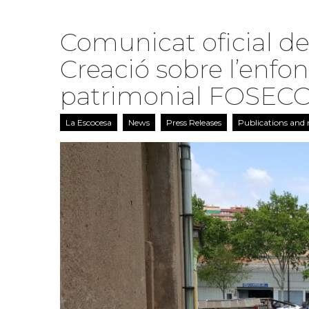
Comunicat oficial de
Creació sobre l’enf
patrimonial FOSEC
La Escocesa
News
Press Releases
Publications and