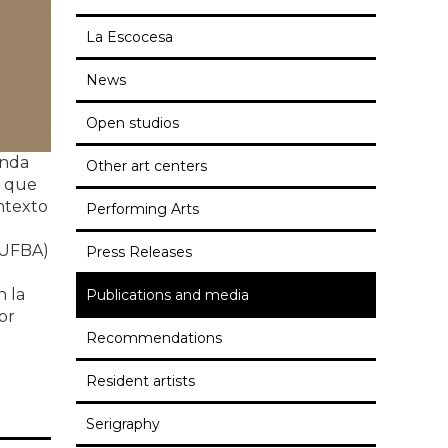
La Escocesa
News
Open studios
unda
Other art centers
l que
ontexto
Performing Arts
 (UFBA)
Press Releases
n
n la
Publications and media
or
Recommendations
Resident artists
Serigraphy
zones