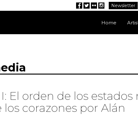
Newsletter
Facebook
Twitter
Flickr
Instagram
Home
Artis
media
: El orden de los estados
e los corazones por Alán