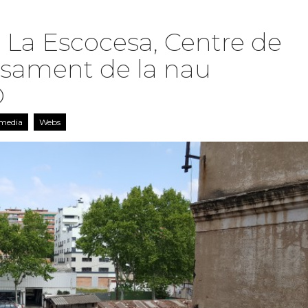
 La Escocesa, Centre de
onsament de la nau
O
 media
Webs