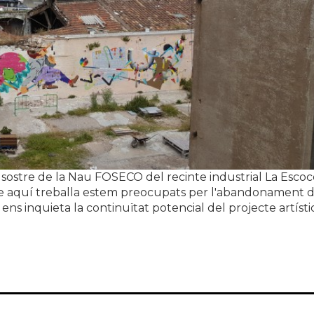
el sostre de la Nau FOSECO del recinte industrial La Escoc
ue aquí treballa estem preocupats per l'abandonament d
, ens inquieta la continuïtat potencial del projecte artíst
scocesa, Centre de Creació sobre l’enfonsament de la n