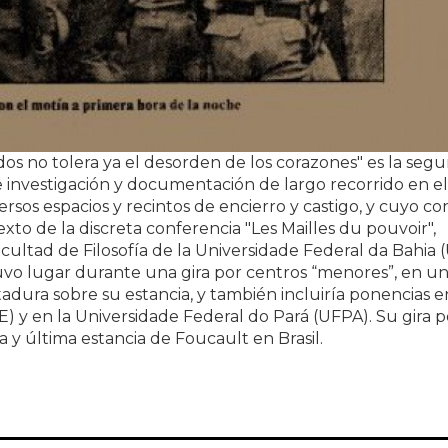
dos no tolera ya el desorden de los corazones" es la seg
e investigación y documentación de largo recorrido en e
versos espacios y recintos de encierro y castigo, y cuyo c
texto de la discreta conferencia "Les Mailles du pouvoir",
acultad de Filosofía de la Universidade Federal da Bahia
 tuvo lugar durante una gira por centros “menores”, en u
ictadura sobre su estancia, y también incluiría ponencias e
y en la Universidade Federal do Pará (UFPA). Su gira p
 y última estancia de Foucault en Brasil.
orden de los estados no tolera el desorden de los cora