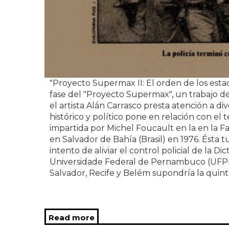
"Proyecto Supermax II: El orden de los esta
fase del "Proyecto Supermax", un trabajo d
el artista Alán Carrasco presta atención a di
histórico y político pone en relación con el 
impartida por Michel Foucault en la en la F
en Salvador de Bahía (Brasil) en 1976. Ésta
intento de aliviar el control policial de la D
Universidade Federal de Pernambuco (UFPE) 
Salvador, Recife y Belém supondría la quinta
Read more
about Proyecto Supermax II: El 
por Alán Carrasco