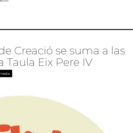
 nuevo colaborador de La Escocesa
de Creació se suma a las
a Taula Eix Pere IV
 media