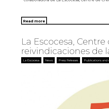
Read more
about El Mundo de los Artistas,
La Escocesa, Centre 
reivindicaciones de l
La Escocesa
News
Press Releases
Publications and