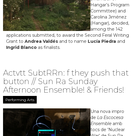
Hangar’s Program
Committee) and
Carolina Jiménez
(Hangar), decided,
among the 142
applications submitted, to award the Second Feral Writing
Grant to
Andrea Valdés
and to name
Lucía Piedra
and
Ingrid Blanco
as finalists.
Actvtt SubtRRn: f they push that
button // Sun Ra Sunday
Afternoon Ensemble! & Friends!
Performing Arts
Una nova impro
de
La Escocesa
Ensemble
amb
tocs de 'Nuclear
War' de Sun Ra.