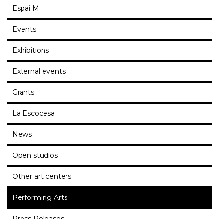
Espai M
Events
Exhibitions
External events
Grants
La Escocesa
News
Open studios
Other art centers
Performing Arts
Press Releases