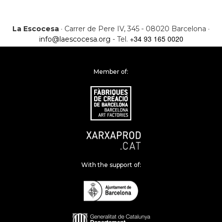
La Escocesa
· Carrer de Pere IV, 345 - 08020 Barcelona ·
+34 93 165 0020
info@laescocesa.org
- Tel.
Member of:
With the support of: