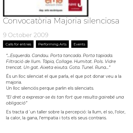
Convocatòria Majoria silenciosa
9 October 2009
Calls for entries
Performing Arts
Events
“...Esquerda. Candau. Porta tancada. Porta tapiada.
Filtració de llum. Tàpia, Collage. Humitat. Pols. Vidre
trencat. Un gat. Aixeta eixuta. Gota. Tunel. Runa...”
És un lloc silenciat el que parla, el que pot donar veu a la
majoria.
Un lloc silenciós perque parlin els silenciats.
“El dret a expresar-se és tan fort que resulta gairebé una
obligació”
Es tracta d´un taller sobre la percepció: la llum, el so, l'olor,
la calor, la gana, l'empatia i tots els seus contraris.