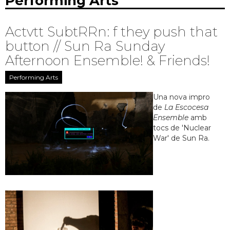
Performing Arts
Actvtt SubtRRn: f they push that
button // Sun Ra Sunday
Afternoon Ensemble! & Friends!
Performing Arts
Una nova impro
de
La Escocesa
Ensemble
amb
tocs de 'Nuclear
War' de Sun Ra.