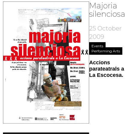
Majoria
silenciosa
25 October
2009
Events
Performing Arts
Accions
parateatrals a
La Escocesa.