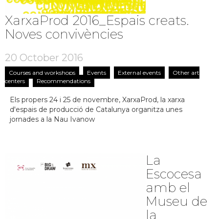
XarxaProd 2016_Espais creats.
Noves convivències
20 October 2016
Courses and workshops
Events
External events
Other art
centers
Recommendations
Els propers 24 i 25 de novembre, XarxaProd, la xarxa
d'espais de producció de Catalunya organitza unes
jornades a la Nau Ivanow
La
Escocesa
amb el
Museu de
la