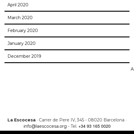
April 2020
March 2020
February 2020
January 2020
December 2019
Al
La Escocesa
· Carrer de Pere IV, 345 - 08020 Barcelona ·
+34 93 165 0020
info@laescocesa.org
- Tel.