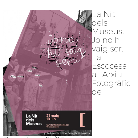
La Nit
dels
Museus.
Jo no hi
vaig ser.
La
Escocesa
a l'Arxiu
Fotogràfic
de