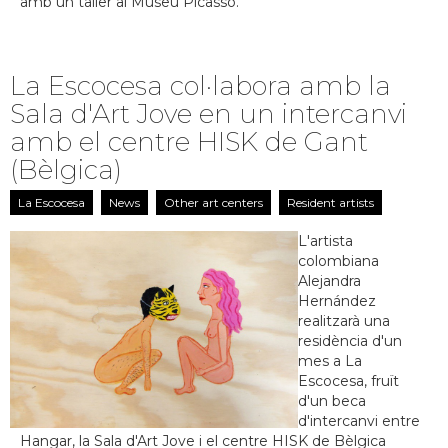
amb un taller al Museu Picasso.
La Escocesa col·labora amb la
Sala d'Art Jove en un intercanvi
amb el centre HISK de Gant
(Bèlgica)
La Escocesa
News
Other art centers
Resident artists
L'artista
colombiana
Alejandra
Hernández
realitzarà una
residència d'un
mes a La
Escocesa, fruït
d'un beca
d'intercanvi entre
Hangar, la Sala d'Art Jove i el centre HISK de Bèlgica