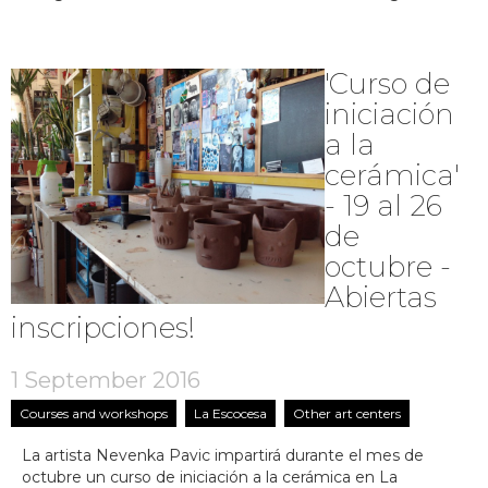
'Curso de
iniciación
a la
cerámica'
- 19 al 26
de
octubre -
Abiertas
inscripciones!
1 September 2016
Courses and workshops
La Escocesa
Other art centers
La artista Nevenka Pavic impartirá durante el mes de
octubre un curso de iniciación a la cerámica en La