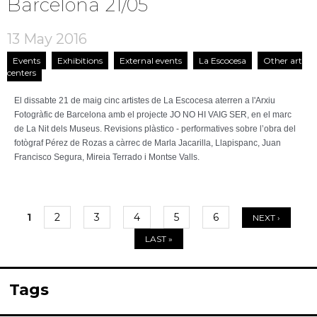
Barcelona 21/05
13 May 2016
Events
Exhibitions
External events
La Escocesa
Other art
centers
El dissabte 21 de maig cinc artistes de La Escocesa aterren a l'Arxiu
Fotogràfic de Barcelona amb el projecte JO NO HI VAIG SER, en el marc
de La Nit dels Museus. Revisions plàstico - performatives sobre l’obra del
fotògraf Pérez de Rozas a càrrec de Marla Jacarilla, Llapispanc, Juan
Francisco Segura, Mireia Terrado i Montse Valls.
1
2
3
4
5
6
NEXT ›
Pages
LAST »
Tags