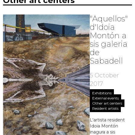
Other art centers
"Aquellos"
d'Idoia
Montón a
sis galeria
de
Sabadell
5 October
2017
Exhibitions
External events
Other art centers
Resident artists
L'artista resident
Idoia Montón
inagura a sis