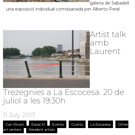
galeria de Sabadell
una exposició individual comissariada per Alberto Peral
Artist talk
amb
Laurent
Trezegnies a La Escocesa. 20 de
juliol a les 19:30h
11 July 2017
Can Ricart
Espai M
Events
Grants
La Escocesa
Other
art centers
Resident artists