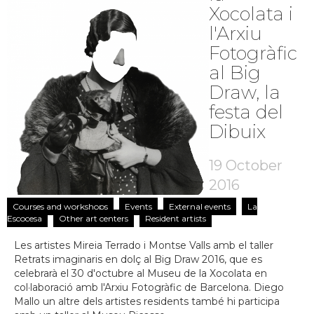
Xocolata i
l'Arxiu
Fotogràfic
al Big
Draw, la
festa del
Dibuix
19 October
2016
Courses and workshops
Events
External events
La
Escocesa
Other art centers
Resident artists
Les artistes Mireia Terrado i Montse Valls amb el taller
Retrats imaginaris en dolç al Big Draw 2016, que es
celebrarà el 30 d'octubre al Museu de la Xocolata en
col·laboració amb l'Arxiu Fotogràfic de Barcelona. Diego
Mallo un altre dels artistes residents també hi participa