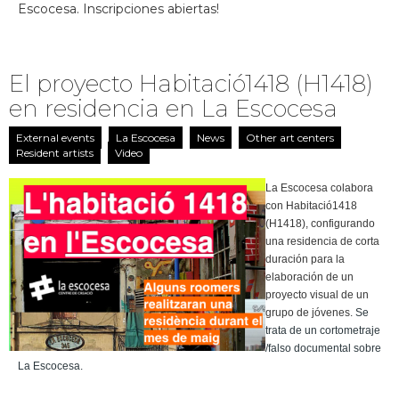
Escocesa. Inscripciones abiertas!
El proyecto Habitació1418 (H1418)
en residencia en La Escocesa
External events
La Escocesa
News
Other art centers
Resident artists
Video
La Escocesa colabora
con Habitació1418
(H1418), configurando
una residencia de corta
duración para la
elaboración de un
proyecto visual de un
grupo de jóvenes.
Se
trata de un cortometraje
/falso documental sobre
La Escocesa.