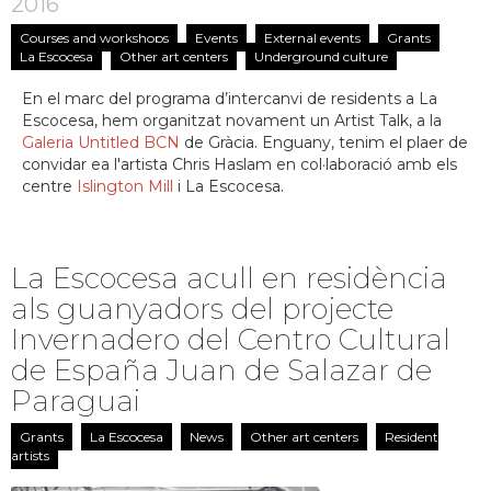
2016
Courses and workshops
Events
External events
Grants
La Escocesa
Other art centers
Underground culture
En el marc del programa d’intercanvi de residents a La
Escocesa, hem organitzat novament un Artist Talk, a la
Galeria Untitled BCN
de Gràcia. Enguany, tenim el plaer de
convidar ea l'artista Chris Haslam en col·laboració amb els
centre
Islington Mill
i La Escocesa.
La Escocesa acull en residència
als guanyadors del projecte
Invernadero del Centro Cultural
de España Juan de Salazar de
Paraguai
Grants
La Escocesa
News
Other art centers
Resident
artists