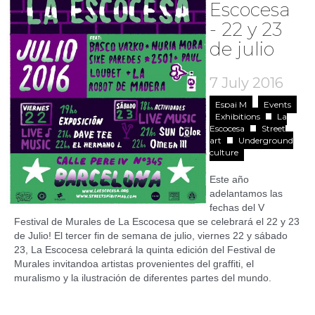
Escocesa
- 22 y 23
de julio
7 July 2016
Espai M
Events
Exhibitions
La
Escocesa
Street
art
Underground
culture
Este año
adelantamos las
fechas del V
Festival de Murales de La Escocesa que se celebrará el 22 y 23
de Julio! El tercer fin de semana de julio, viernes 22 y sábado
23, La Escocesa celebrará la quinta edición del Festival de
Murales invitandoa artistas provenientes del graffiti, el
muralismo y la ilustración de diferentes partes del mundo.