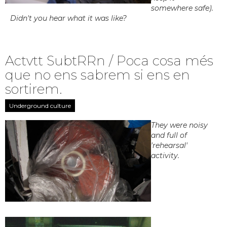
somewhere safe).
Didn't you hear what it was like?
Actvtt SubtRRn / Poca cosa més
que no ens sabrem si ens en
sortirem.
Underground culture
They were noisy
and full of
'rehearsal'
activity.