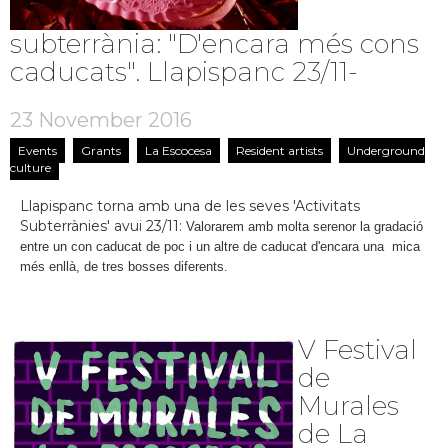
subterrània: "D'encara més cons
caducats". Llapispanc 23/11-
23 November 2016
Events
Grants
La Escocesa
Resident artists
Underground
culture
Llapispanc torna amb una de les seves 'Activitats
Subterrànies' avui 23/11:
Valorarem amb molta serenor la gradació
entre un con caducat de poc i un altre de caducat d'encara una mica
més enllà, de tres bosses diferents.
V Festival
de
Murales
de La