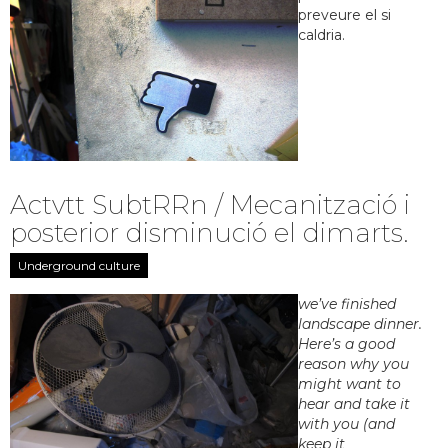
preveure el si
caldria.
Actvtt SubtRRn / Mecanització i
posterior disminució el dimarts.
Underground culture
we’ve finished
landscape dinner.
Here’s a good
reason why you
might want to
hear and take it
with you (and
keep it