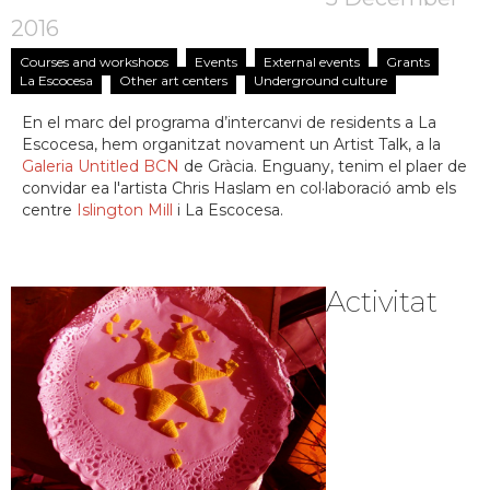
2016
Courses and workshops
Events
External events
Grants
La Escocesa
Other art centers
Underground culture
En el marc del programa d’intercanvi de residents a La
Escocesa, hem organitzat novament un Artist Talk, a la
Galeria Untitled BCN
de Gràcia. Enguany, tenim el plaer de
convidar ea l'artista Chris Haslam en col·laboració amb els
centre
Islington Mill
i La Escocesa.
Activitat