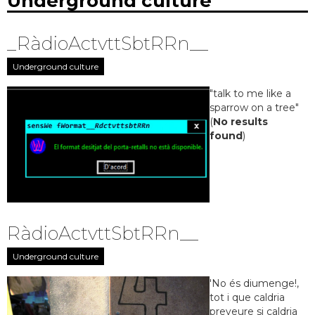
Underground culture
_RàdioActvttSbtRRn__
Underground culture
"talk to me like a
sparrow on a tree"
(
No results
found
)
RàdioActvttSbtRRn__
Underground culture
'No és diumenge!,
tot i que caldria
preveure si caldria