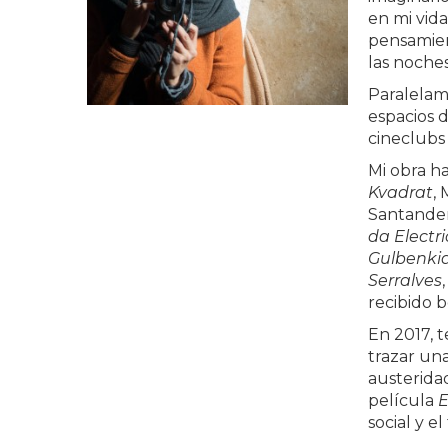
en mi vid
pensamient
las noches
Paralelame
espacios 
cineclubs 
Mi obra h
Kvadrat
,
Santande
da Electr
Gulbenki
Serralves
recibido 
En 2017, 
trazar una
austerida
película
E
social y e