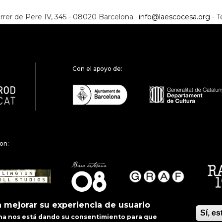
rrer de Pere IV, 345 - 08020 Barcelona ·
info@laescocesa.org
- T
Con el apoyo de:
on:
a mejorar su experiencia de usuario
Sí, e
gina nos está dando su consentimiento para que