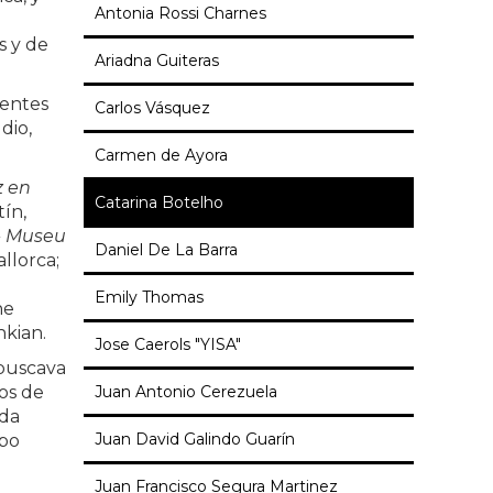
Antonia Rossi Charnes
s y de
Ariadna Guiteras
rentes
Carlos Vásquez
dio,
Carmen de Ayora
z en
Catarina Botelho
ín,
- Museu
Daniel De La Barra
llorca;
Emily Thomas
he
nkian.
Jose Caerols "YISA"
 buscava
os de
Juan Antonio Cerezuela
nda
Juan David Galindo Guarín
mpo
Juan Francisco Segura Martinez