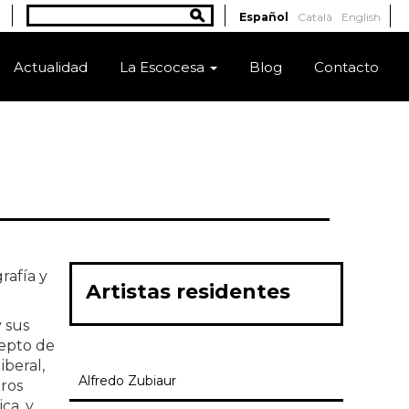
Buscar
Español
Català
English
Formulario de búsqueda
Actualidad
La Escocesa
Blog
Contacto
rafía y
Artistas residentes
y sus
cepto de
iberal,
Alfredo Zubiaur
ros
ca, y