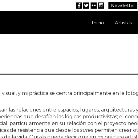
Newsletter
Facebook
Twitter
Flickr
Instagram
Inicio
Artistas
a visual, y mi práctica se centra principalmente en la fotog
an las relaciones entre espacios, lugares, arquitecturas 
eriencias que desafían las lógicas productivistas; el con
ial, particularmente en su relación con el proyecto neol
ticas de resistencia que desde los
sures
permiten crear ot
s de la vida. Quizás pueda decir que en mi práctica artísti