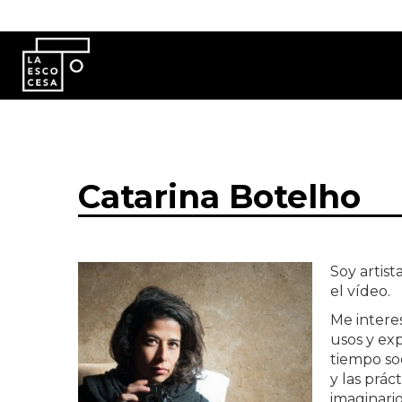
Pasar al contenido principal
Catarina Botelho
Soy artist
el vídeo.
Me interes
usos y exp
tiempo soc
y las prác
imaginario