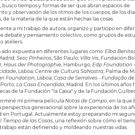
a, busco tiempos y formas de ser que abran espacios de
o y observación de los ritmos de los cuerpos, de los día
, de la materia de la que están hechas las cosas.
nte a mi trabajo de autora, organizo y participo en dife
de debate y pensamiento colectivo, como grupos de estu
o ateliers.
a sido expuesta en diferentes lugares como:
Elba Benite
 Madrid;
Sesc Pinheiros
, São Paulo;
Villa Iris
, Fundación Bot
r;
Haus der Photographie
, Hamburgo;
Edp Foundation 
icidade
, Lisboa;
Centre de Cultura SaNostra
, Palma de Ma
an Foundation
, Lisboa;
Casa de Serralves - Fundação de
, Porto;
La Casa Encendida
, Madrid. En los últimos años 
becas de la Fundación "la Caixa" y de la Fundación Gulbe
terminé mi primera película
Notas de Campo
, en la que
 perspectiva generacional sobre la experiencia de los añ
d en Portugal. Actualmente estoy preparando mi segu
l Tiempo de las Cosas
, una reflexión sobre cómo el tie
l trabajo están definiendo y moldeando nuestras vidas.