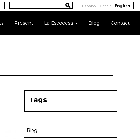
Search
Español
Català
English
Search form
ts
Present
La Escocesa
Blog
Contact
Tags
Blog