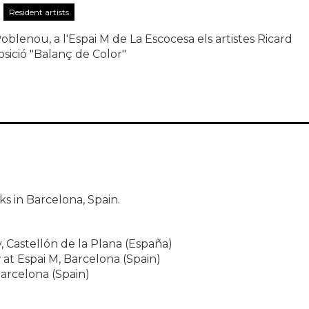
Resident artists
blenou, a l'Espai M de La Escocesa els artistes Ricard
sició "Balanç de Color"
r" de Ricard Casabayó & Wilfried Prager @ Espai M de L
es 19h
ks in Barcelona, Spain.
, Castellón de la Plana (España)
 at Espai M, Barcelona (Spain)
Barcelona (Spain)