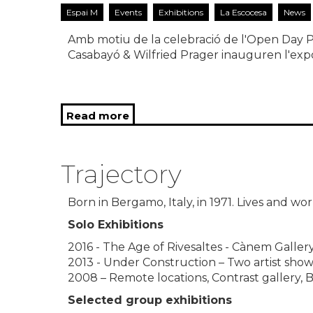
Espai M
Events
Exhibitions
La Escocesa
News
Amb motiu de la celebració de l'Open Day Po
Casabayó & Wilfried Prager inauguren l'expo
Read more
about Exposició "Balanç de colo
Escocesa - Inauguració 20/03 a l
Trajectory
Born in Bergamo, Italy, in 1971. Lives and wor
Solo Exhibitions
2016 - The Age of Rivesaltes - Cànem Gallery
2013 - Under Construction – Two artist show
2008 – Remote locations, Contrast gallery, 
Selected group exhibitions