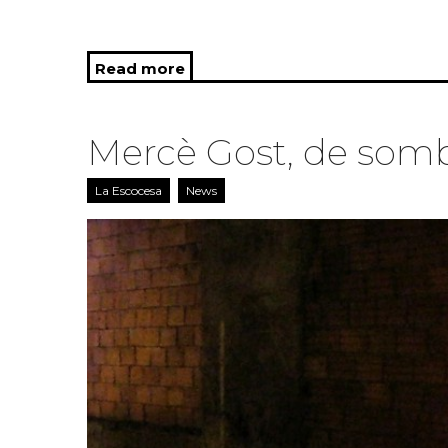
Read more
about Trajectory
Mercè Gost, de somb
La Escocesa
News