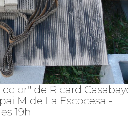
 color" de Ricard Casabay
pai M de La Escocesa -
les 19h