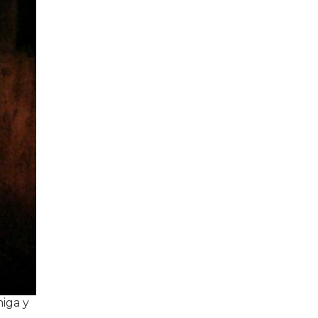
miga y