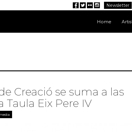
Newsletter
Facebook
Twitter
Flickr
Instagram
Home
Artis
de Creació se suma a las
a Taula Eix Pere IV
 media