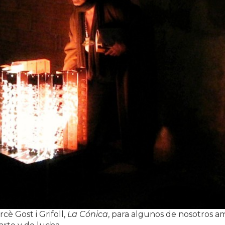
è Gost i Grifoll,
La Cónica
, para algunos de nosotros a